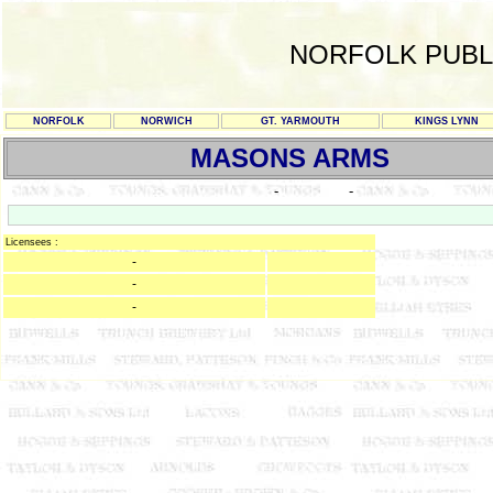
NORFOLK PUBL
NORFOLK
NORWICH
GT. YARMOUTH
KINGS LYNN
MASONS ARMS
-
-
Licensees :
-
-
-